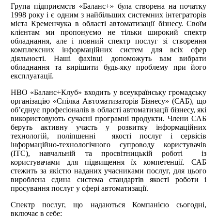
Група підприємств «Баланс+» була створена на початку
1998 року і є одним з найбільших системних інтеграторів
міста Кременчука в області автоматизації бізнесу. Своїм
клієнтам ми пропонуємо не тільки широкий спектр
обладнання, але і повний спектр послуг зі створення
комплексних інформаційних систем для всіх сфер
діяльності. Наші фахівці допоможуть вам вибрати
обладнання та вирішити будь-яку проблему при його
експлуатації.
НВО «Баланс+Клуб» входить у всеукраїнську громадську
організацію «Спілка Автоматизаторів Бізнесу» (САБ), що
об’єднує професіоналів в області автоматизації бізнесу, які
використовують сучасні програмні продукти. Члени САБ
беруть активну участь у розвитку інформаційних
технологій, поліпшенні якості послуг і сервісів
інформаційно-технологічного супроводу користувачів
(ІТС), навчальній та просвітницькій роботі із
користувачами для підвищення їх компетенції. САБ
стежить за якістю наданих учасниками послуг, для цього
вироблена єдина система стандартів якості роботи і
просування послуг у сфері автоматизації.
Спектр послуг, що надаються Компанією сьогодні,
включає в себе: