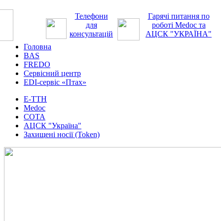
Телефони
Гарячі питання по
для
роботі Medoc та
консультацій
АЦСК "УКРАЇНА"
Головна
BAS
FREDO
Сервісний центр
EDI-сервіс «Птах»
Е-ТТН
Medoc
СОТА
АЦСК "Україна"
Захищені носії (Token)