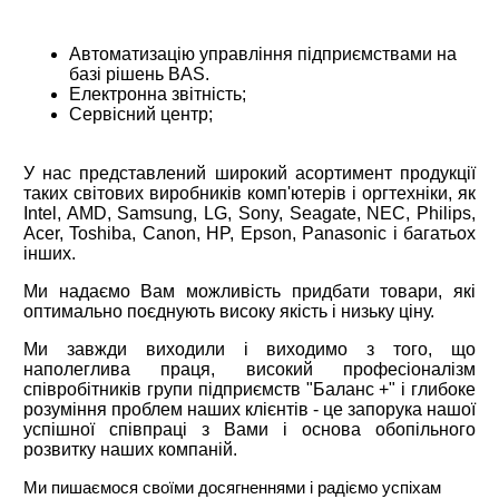
Автоматизацію управління підприємствами на
базі рішень BAS.
Електронна звітність;
Сервісний центр;
У нас представлений широкий асортимент продукції
таких світових виробників комп'ютерів і оргтехніки, як
Intel, AMD, Samsung, LG, Sony, Seagate, NEC, Philips,
Acer, Toshiba, Canon, HP, Epson, Panasonic і багатьох
інших.
Ми надаємо Вам можливість придбати товари, які
оптимально поєднують високу якість і низьку ціну.
Ми завжди виходили і виходимо з того, що
наполеглива праця, високий професіоналізм
співробітників групи підприємств "Баланс +" і глибоке
розуміння проблем наших клієнтів - це запорука нашої
успішної співпраці з Вами і основа обопільного
розвитку наших компаній.
Ми пишаємося своїми досягненнями і радіємо успіхам